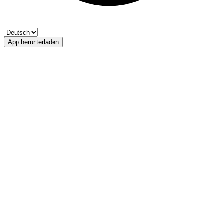
App herunterladen
Weißbrunner Stausee
Fischerverein Ultental