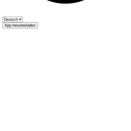
App herunterladen
Rienz
FV Fisherman Irenberger Anton