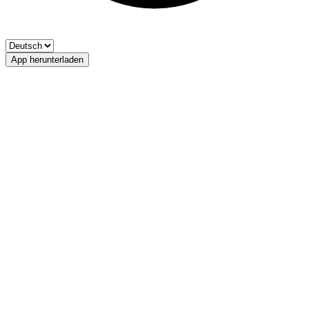
App herunterladen
Seefeldsee
Fischerverein Ultental