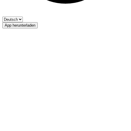
App herunterladen
Porzengraben
FIPSAS-Bozen