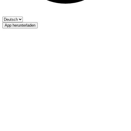
App herunterladen
Kalbenbach
Privatfischerei Schildhöfe Passeier