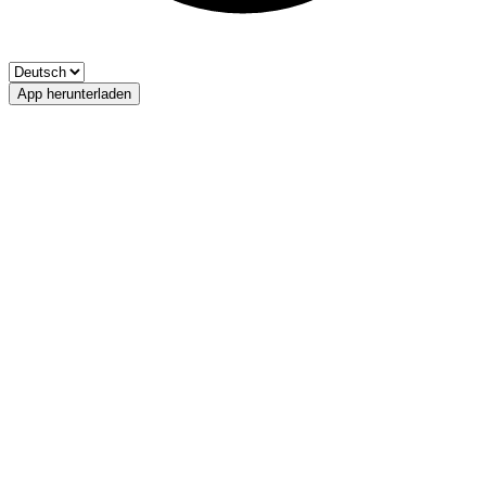
App herunterladen
Falschauer
Fischerverein Ultental