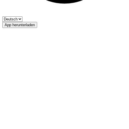
App herunterladen
Grissianerbach
FV Prissian