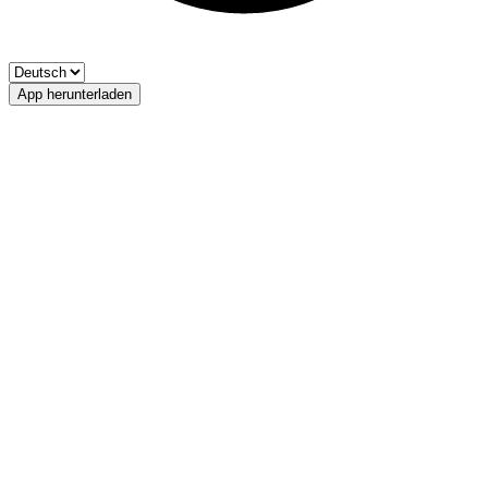
App herunterladen
Naifbach
FV Sinich