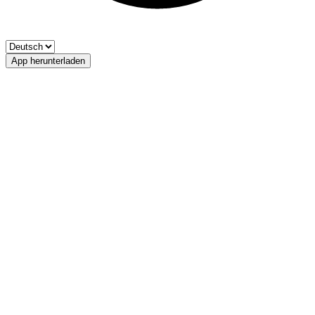
App herunterladen
Eisack
FV Oberau