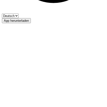
App herunterladen
Vereinsteich Percha
FV Percha