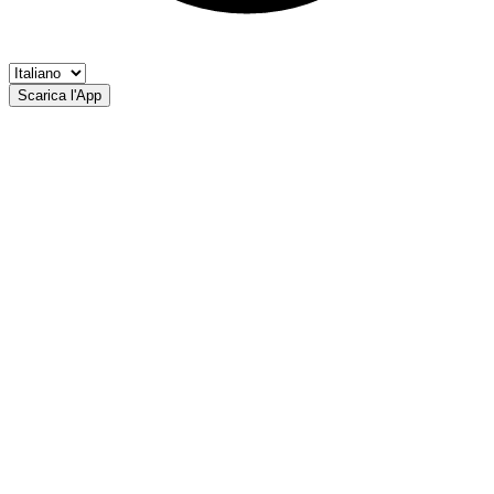
Scarica l'App
Laghi di Saldura
AP Merano