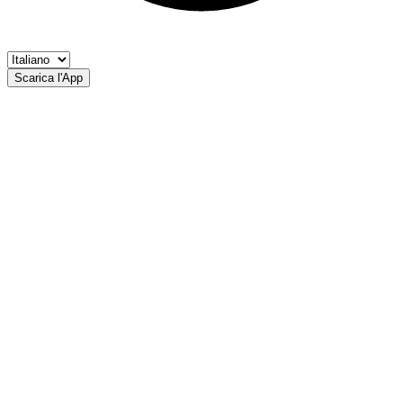
Scarica l'App
Torrente Valsura
Ass. Pescatori Val d'Ultimo