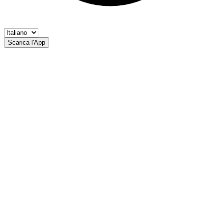
Scarica l'App
Lago di Valdurna
AP Val Sarentino