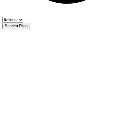
Scarica l'App
Lago Nero di Monte Neve
Ass. Pescatori S Laghi montani Passiria