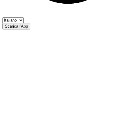
Scarica l'App
Rio Salto
Riserve Pesca Masi Scudo Passiria