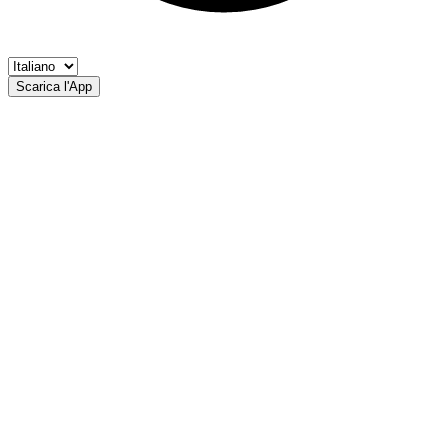
Scarica l'App
Rio Leder
AP Pescara superiore Lauregno/Proves