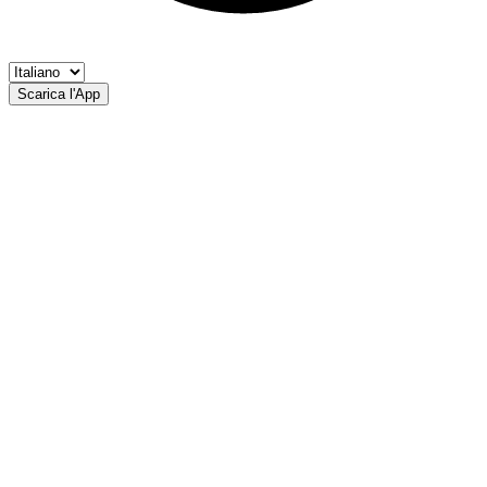
Scarica l'App
Rio Valmar
Riserve Pesca Masi Scudo Passiria