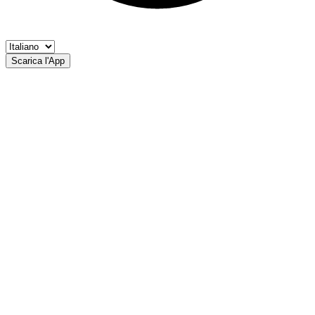
Scarica l'App
Laghetti Prato allo Stevio
APS Parto allo Stevio