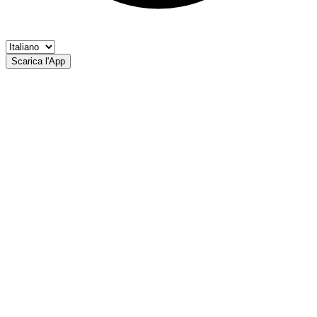
Scarica l'App
Rio Roia
AAPS Alta Venosta