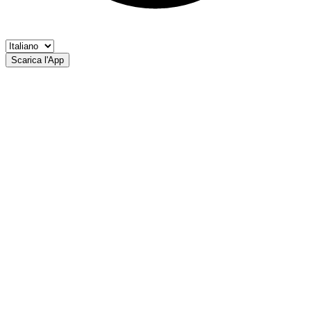
Scarica l'App
Diga di Val d'Auna
AP Renon