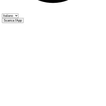
Scarica l'App
Rio Forno
AP Tires