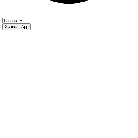
Scarica l'App
Bacino di Monguelfo
CP Perca Valdaora Bagni di Salomone